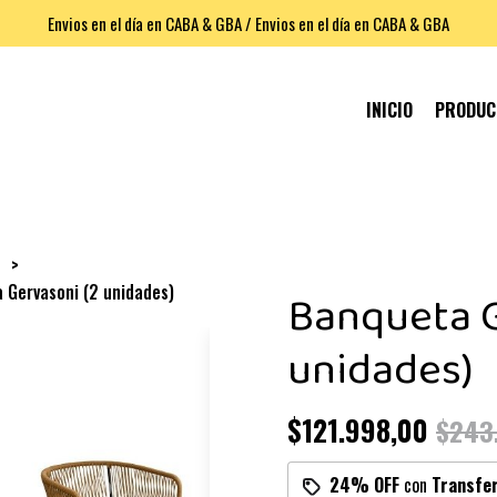
Envios en el día en CABA & GBA / Envios en el día en CABA & GBA
INICIO
PRODU
s
 Gervasoni (2 unidades)
Banqueta G
unidades)
$121.998,00
$243
24% OFF
con
Transfe