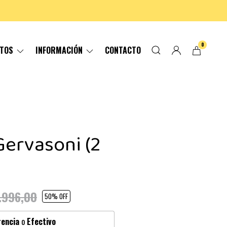
0
CTOS
INFORMACIÓN
CONTACTO
ervasoni (2
.996,00
50
% OFF
rencia
o
Efectivo