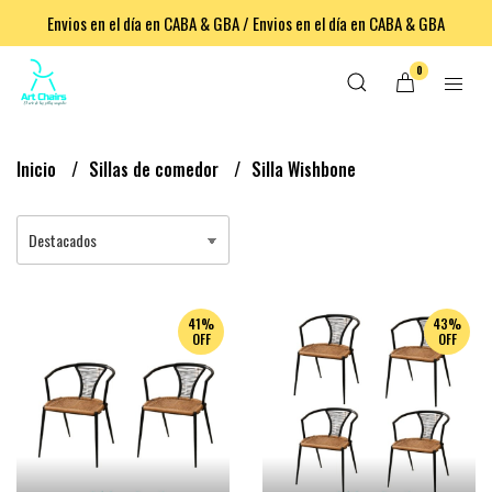
Envios en el día en CABA & GBA / Envios en el día en CABA & GBA
0
Inicio
Sillas de comedor
Silla Wishbone
41%
43%
OFF
OFF