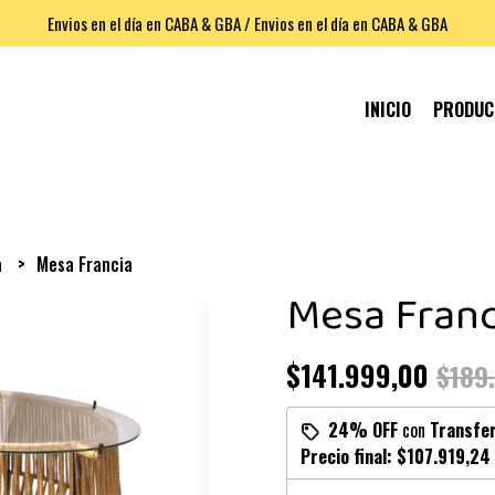
Envios en el día en CABA & GBA / Envios en el día en CABA & GBA
INICIO
PRODU
a
Mesa Francia
Mesa Franc
$141.999,00
$189
24% OFF
con
Transfe
Precio final:
$107.919,24