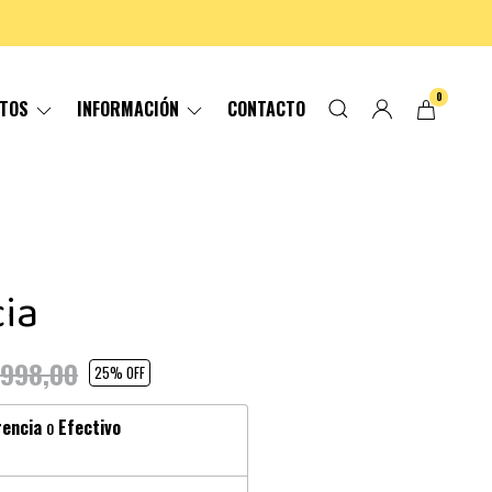
0
CTOS
INFORMACIÓN
CONTACTO
ia
.998,00
25
% OFF
rencia
o
Efectivo