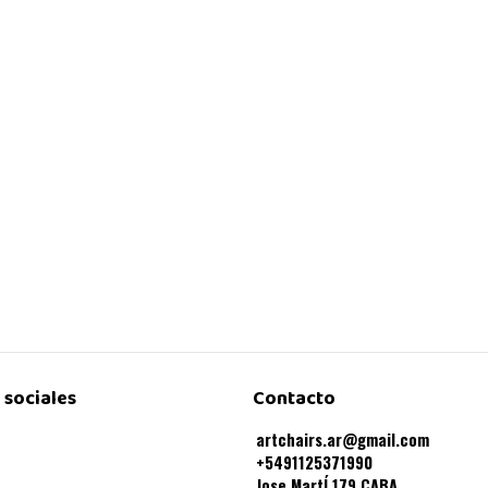
 sociales
Contacto
artchairs.ar@gmail.com
+5491125371990
Jose MartÍ 179 CABA