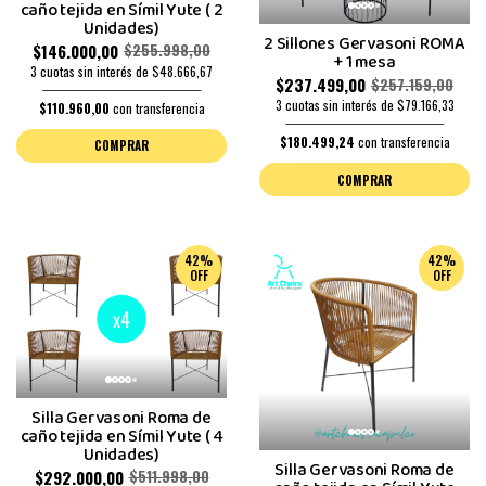
caño tejida en Símil Yute ( 2
Unidades)
2 Sillones Gervasoni ROMA
$146.000,00
$255.998,00
+ 1 mesa
3 cuotas sin interés de $48.666,67
$237.499,00
$257.159,00
3 cuotas sin interés de $79.166,33
$110.960,00
con transferencia
$180.499,24
con transferencia
COMPRAR
COMPRAR
42%
42%
OFF
OFF
Silla Gervasoni Roma de
caño tejida en Símil Yute ( 4
Unidades)
Silla Gervasoni Roma de
$292.000,00
$511.998,00