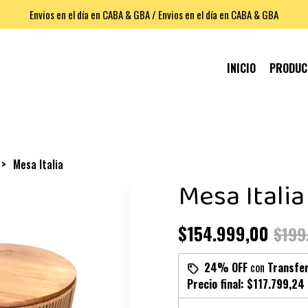
Envios en el día en CABA & GBA / Envios en el día en CABA & GBA
INICIO
PRODU
Mesa Italia
Mesa Italia
$154.999,00
$199
24% OFF
con
Transfe
Precio final:
$117.799,24