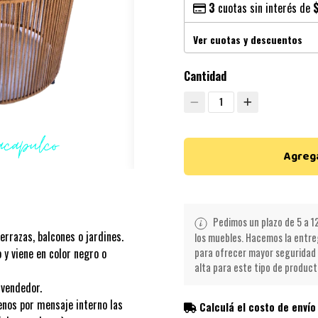
3
cuotas sin interés de
Ver cuotas y descuentos
Cantidad
1
Agrega
Pedimos un plazo de 5 a 12
errazas, balcones o jardines.
los muebles. Hacemos la entreg
para ofrecer mayor seguridad 
 y viene en color negro o
alta para este tipo de product
l vendedor.
enos por mensaje interno las
Calculá el costo de envío